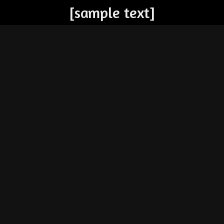
[sample text]
Zum
Hauptinhalt
springen